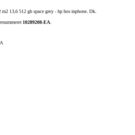
 m2 13,6 512 gb space grey - hp hos inphone. Dk.
varenummeret
10289208-EA
.
EA