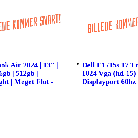
k Air 2024 | 13" |
Dell E1715s 17 T
6gb | 512gb |
1024 Vga (hd-15)
ht | Meget Flot -
Displayport 60hz