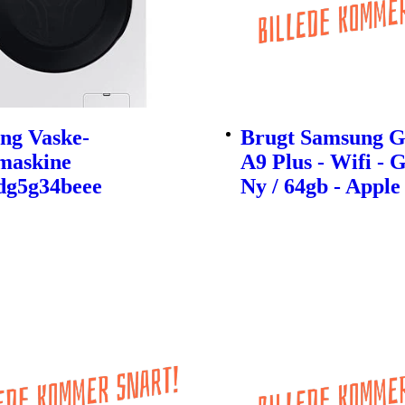
ng Vaske-
Brugt Samsung G
maskine
A9 Plus - Wifi - 
g5g34beee
Ny / 64gb - Apple