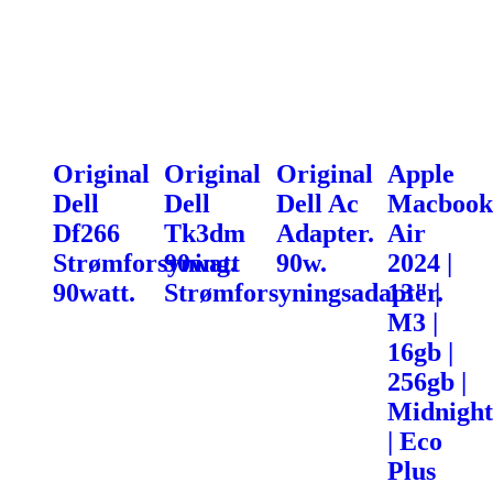
Original
Original
Original
Apple
Dell
Dell
Dell Ac
Macbook
Df266
Tk3dm
Adapter.
Air
Strømforsyning.
90watt
90w.
2024 |
90watt.
Strømforsyningsadapter.
13" |
M3 |
16gb |
256gb |
Midnight
| Eco
Plus