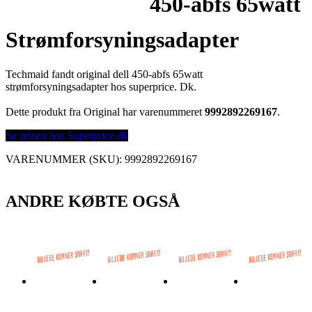
450-abfs 65watt
Strømforsyningsadapter
Techmaid fandt original dell 450-abfs 65watt
strømforsyningsadapter hos superprice. Dk.
Dette produkt fra Original har varenummeret
9992892269167
.
Se prisen hos Superprice.dk
VARENUMMER (SKU):
9992892269167
ANDRE KØBTE OGSÅ