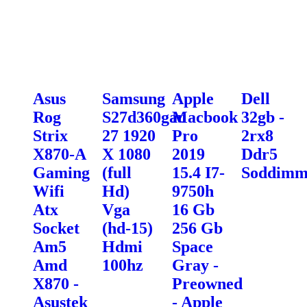
Asus
Samsung
Apple
Dell
Rog
S27d360gau
Macbook
32gb -
Strix
27 1920
Pro
2rx8
X870-A
X 1080
2019
Ddr5
Gaming
(full
15.4 I7-
Soddim
Wifi
Hd)
9750h
Atx
Vga
16 Gb
Socket
(hd-15)
256 Gb
Am5
Hdmi
Space
Amd
100hz
Gray -
X870 -
Preowned
Asustek
- Apple