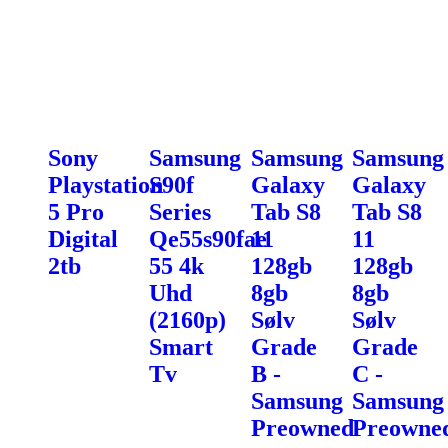
Sony
Samsung
Samsung
Samsung
Playstation
S90f
Galaxy
Galaxy
5 Pro
Series
Tab S8
Tab S8
Digital
Qe55s90fae
11
11
2tb
55 4k
128gb
128gb
Uhd
8gb
8gb
(2160p)
Sølv
Sølv
Smart
Grade
Grade
Tv
B -
C -
Samsung
Samsung
Preowned
Preowne