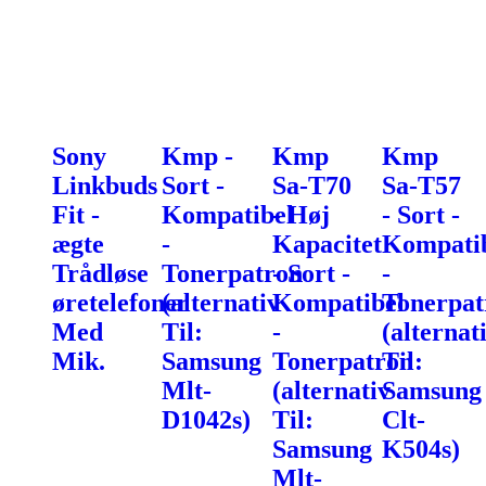
Sony
Kmp -
Kmp
Kmp
Linkbuds
Sort -
Sa-T70
Sa-T57
Fit -
Kompatibel
- Høj
- Sort -
ægte
-
Kapacitet
Kompati
Trådløse
Tonerpatron
- Sort -
-
øretelefoner
(alternativ
Kompatibel
Tonerpat
Med
Til:
-
(alternat
Mik.
Samsung
Tonerpatron
Til:
Mlt-
(alternativ
Samsung
D1042s)
Til:
Clt-
Samsung
K504s)
Mlt-