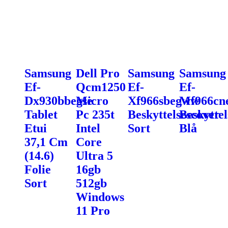
Samsung
Dell Pro
Samsung
Samsung
Ef-
Qcm1250
Ef-
Ef-
Dx930bbegse
Micro
Xf966sbegww
Mf966cn
Tablet
Pc 235t
Beskyttelsescover
Beskyttel
Etui
Intel
Sort
Blå
37,1 Cm
Core
(14.6)
Ultra 5
Folie
16gb
Sort
512gb
Windows
11 Pro