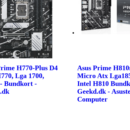
Prime H770-Plus D4
Asus Prime H81
H770, Lga 1700,
Micro Atx Lga18
- Bundkort -
Intel H810 Bundk
.dk
Geekd.dk - Asust
Computer