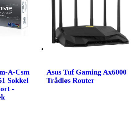
0m-A-Csm
Asus Tuf Gaming Ax6000
51 Sokkel
Trådløs Router
ort -
ek