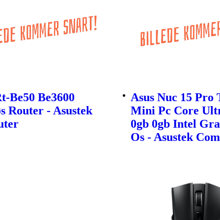
Rt-Be50 Be3600
Asus Nuc 15 Pro T
s Router - Asustek
Mini Pc Core Ult
ter
0gb 0gb Intel Gra
Os - Asustek Com