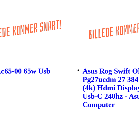
Ac65-00 65w Usb
Asus Rog Swift O
Pg27ucdm 27 384
(4k) Hdmi Displa
Usb-C 240hz - As
Computer